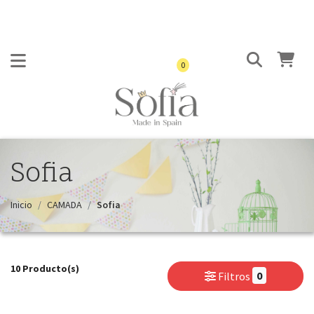
0
Sofia
Inicio
CAMADA
Sofia
10 Producto(s)
0
Filtros