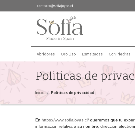
contacto@sofiajoyas.cl
Abridores
Oro Liso
Esmaltadas
Con Piedras
Politicas de priva
Inicio
Politicas de privacidad
En
https://www.sofiajoyas.cl/
queremos que tu experie
información relativa a su nombre, dirección electrón