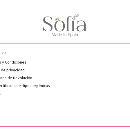
ción
s y Condiciones
s de privacidad
ones de Devolución
rtificadas e Hipoalergénicas
s