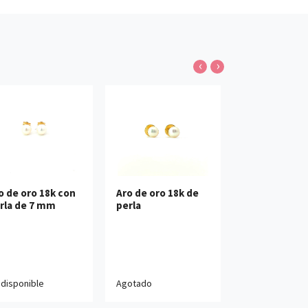
‹
›
Ver detalles
Ver detalles
Ver det
o de oro 18k con
Aro de oro 18k de
Aro de oro 18
rla de 7 mm
perla
forma de oso
Agregar al carro
Agregar al carro
 disponible
Agotado
$78.990