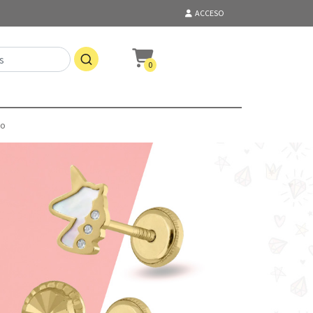
ACCESO
0
to