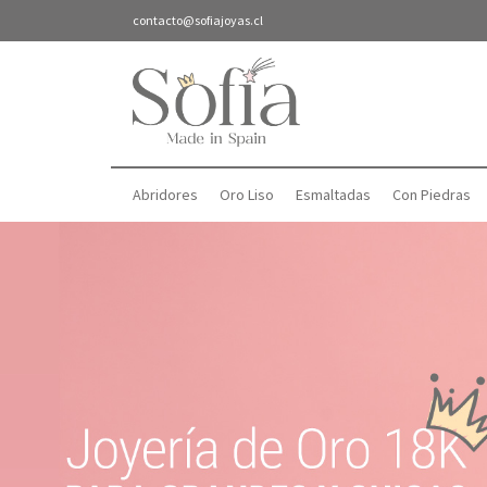
contacto@sofiajoyas.cl
Abridores
Oro Liso
Esmaltadas
Con Piedras