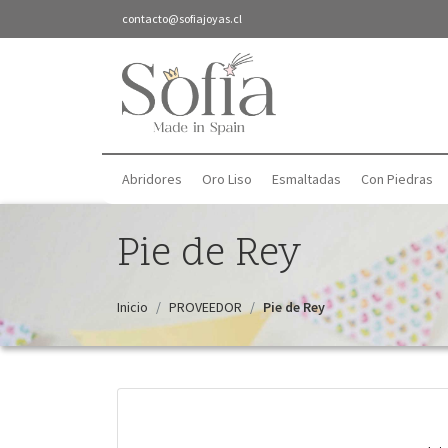
contacto@sofiajoyas.cl
Abridores
Oro Liso
Esmaltadas
Con Piedras
Pie de Rey
Inicio
PROVEEDOR
Pie de Rey