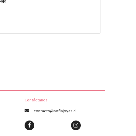
bajo
Contáctanos
contacto@sofiajoyas.cl