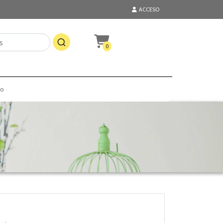
ACCESO
0
to