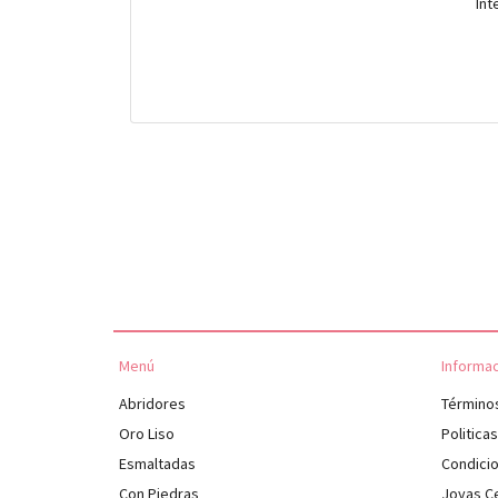
Int
Menú
Informa
Abridores
Término
Oro Liso
Politica
Esmaltadas
Condici
Con Piedras
Joyas Ce