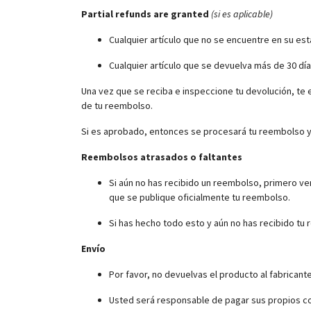
Partial refunds are granted
(si es aplicable)
Cualquier artículo que no se encuentre en su est
Cualquier artículo que se devuelva más de 30 dí
Una vez que se reciba e inspeccione tu devolución, te 
de tu reembolso.
Si es aprobado, entonces se procesará tu reembolso y s
Reembolsos atrasados ​​o faltantes
Si aún no has recibido un reembolso, primero ve
que se publique oficialmente tu reembolso.
Si has hecho todo esto y aún no has recibido tu
Envío
Por favor, no devuelvas el producto al fabricante
Usted será responsable de pagar sus propios cos