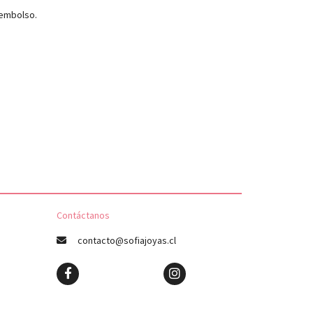
eembolso.
Contáctanos
contacto@sofiajoyas.cl