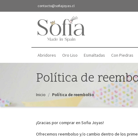
contacto@sofiajoyas.cl
Abridores
Oro Liso
Esmaltadas
Con Piedras
Política de reemb
Inicio
Política de reembolso
¡Gracias por comprar en Sofia Joyas!
Ofrecemos reembolso y/o cambio dentro de los primeros