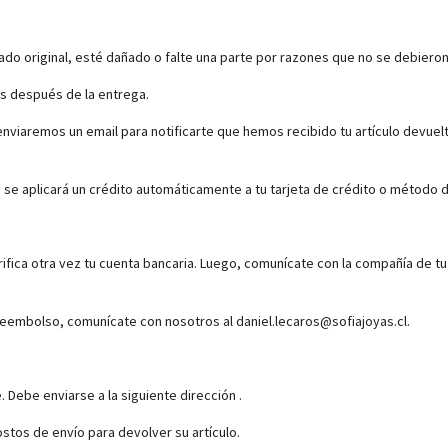
ado original, esté dañado o falte una parte por razones que no se debieron
as después de la entrega.
enviaremos un email para notificarte que hemos recibido tu artículo devuel
e aplicará un crédito automáticamente a tu tarjeta de crédito o método de
rifica otra vez tu cuenta bancaria. Luego, comunícate con la compañía de t
 reembolso, comunícate con nosotros al daniel.lecaros@sofiajoyas.cl.
. Debe enviarse a la siguiente dirección .
tos de envío para devolver su artículo.