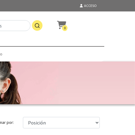
ACCESO
0
to
nar por: