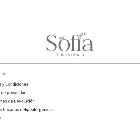
ción
s y Condiciones
s de privacidad
ones de Devolución
rtificadas e Hipoalergénicas
s