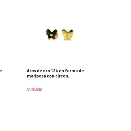
les
Ver detalles
uz
Aros de oro 18k en forma de
mariposa con circon...
$120.990