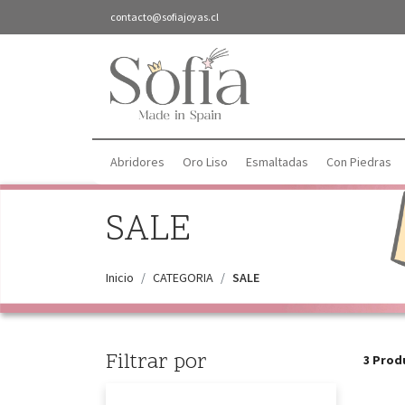
contacto@sofiajoyas.cl
Abridores
Oro Liso
Esmaltadas
Con Piedras
SALE
Inicio
CATEGORIA
SALE
Filtrar por
3 Prod